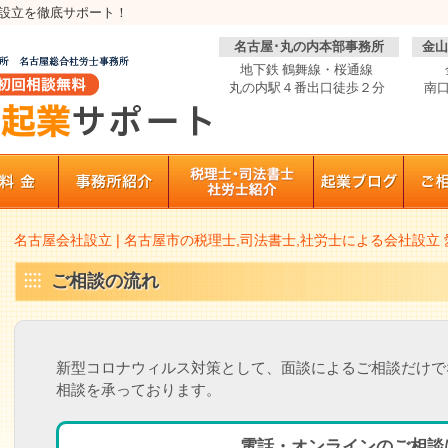
設立を徹底サポート！
名古屋･丸の内本部事務所
金山
地下鉄 鶴舞線・桜通線
丸の内駅４番出口徒歩２分
南口
名古屋会社設立❘名古屋市の税理士,司法書士,社労士による会社設立 
ご相談の流れ
新型コロナウィルス対策として、面談によるご相談だけで
相談を承っております。
電話・オンラインのご相談