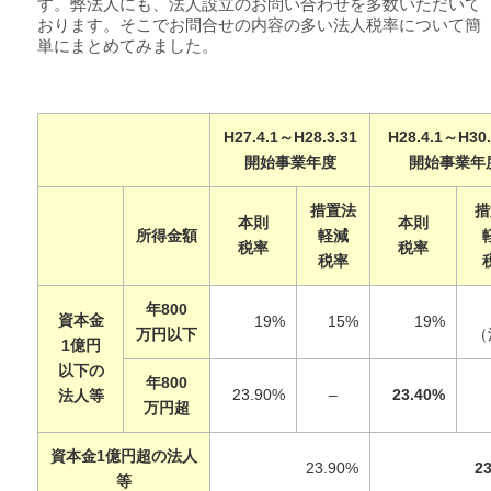
す。弊法人にも、法人設立のお問い合わせを多数いただいて
おります。そこでお問合せの内容の多い法人税率について簡
単にまとめてみました。
H27.4.1～H28.3.31
H28.4.1～H30.
開始事業年度
開始事業年
措置法
措
本則
本則
所得金額
軽減
税率
税率
税率
年800
資本金
19%
15%
19%
万円以下
（
1億円
以下の
年800
23.90%
–
23.40%
法人等
万円超
資本金1億円超の法人
23.90%
2
等