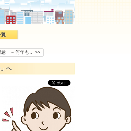
一覧
怠 ～何年も… >>
台」へ