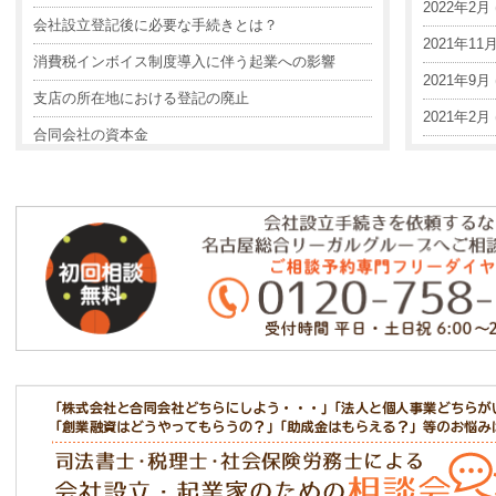
2022年2月 (
会社設立登記後に必要な手続きとは？
2021年11月 
消費税インボイス制度導入に伴う起業への影響
2021年9月 (
支店の所在地における登記の廃止
2021年2月 (
合同会社の資本金
2020年11月 
電子定款認証のテレビ電話方式と令和3年の改正
2020年2月 (
LLPとは？
2019年11月 
決算月はどうやって決めるの??
2019年10月 
目的とは
2019年6月 (
『特例有限会社の商号変更による株式会社の設立登
記』って何？
2019年5月 (
設立の際の定款認証、出資の履行と役員選任の順番
2019年4月 (
過去の申告書控えが見当たらない場合の対処法
2019年2月 (
平成31年税制改正後の法人の実効税率
2018年12月 
会社設立をお考えの方が知っておかなければいけな
2018年11月 