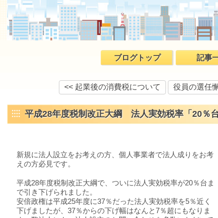
ブログトップ
記事
<< 起業後の消費税について
役員の選任懈
平成28年度税制改正大綱 法人実効税率「20％
新規に法人設立をお考えの方、個人事業者で法人成りをお考
えの方必見です。
平成28年度税制改正大綱で、ついに法人実効税率が20％台ま
で引き下げられました。
安倍政権は平成25年度に37％だった法人実効税率を5％近く
下げましたが、37％からの下げ幅はなんと7％超にもなりま