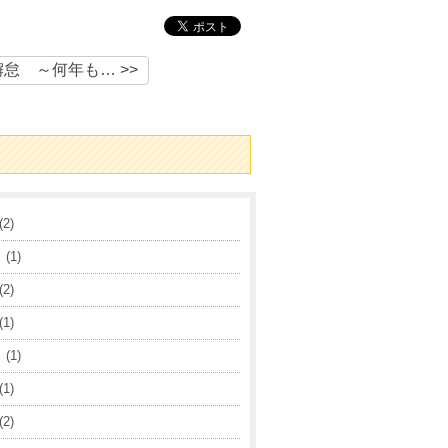
怠 ～何年も… >>
2)
(1)
2)
1)
(1)
1)
2)