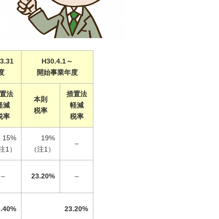
3.31
H30.4.1～
度
開始事業年度
置法
措置法
本則
軽減
軽減
税率
税率
税率
15%
19%
–
注1）
（注1）
–
23.20%
–
3.40%
23.20%