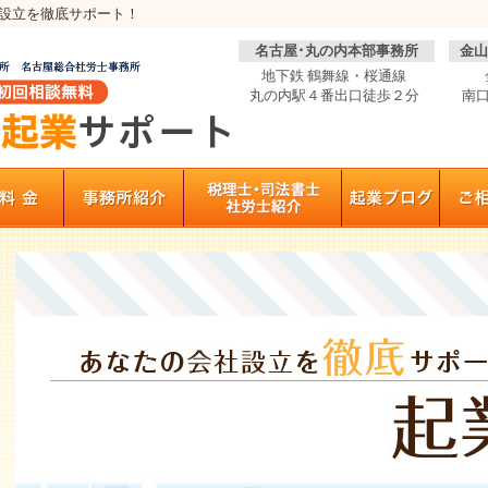
設立を徹底サポート！
名古屋･丸の内本部事務所
金山
地下鉄 鶴舞線・桜通線
丸の内駅４番出口徒歩２分
南口